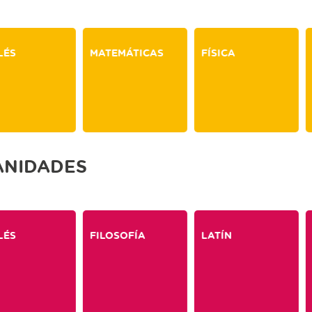
LÉS
MATEMÁTICAS
FÍSICA
ANIDADES
LÉS
FILOSOFÍA
LATÍN