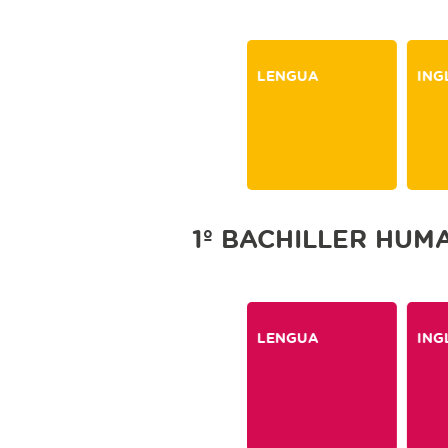
LENGUA
ING
1º BACHILLER HUM
LENGUA
ING