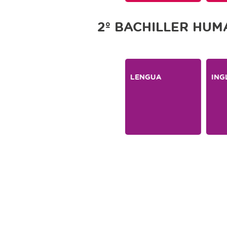
2º BACHILLER HU
LENGUA
ING