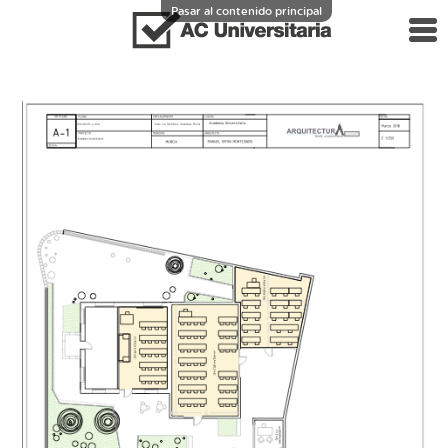
Pasar al contenido principal
Menú principal
Alquiler de aulas
Nosotros
Equipo docente
Aula virtual
Actualidad
Contacto